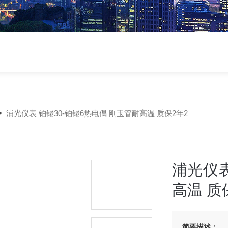
>
浦光仪表 铂铑30-铂铑6热电偶 刚玉管耐高温 质保2年2
浦光仪表
高温 质
简要描述：