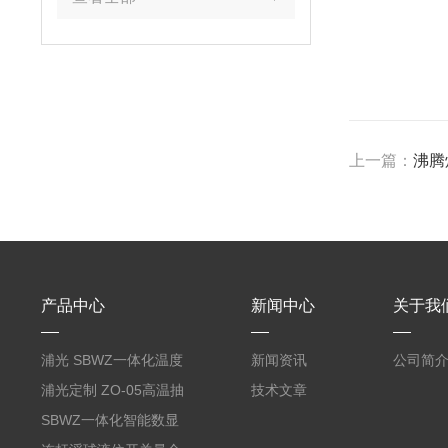
上一篇：
沸腾
产品中心
新闻中心
关于我
浦光 SBWZ一体化温度
新闻资讯
公司简
变送器传感器 防爆热电
浦光定制 ZO-05高温抽
技术文章
阻PT100 数显远传4-
气式氧化锆分析仪 防爆
SBWZ一体化智能数显