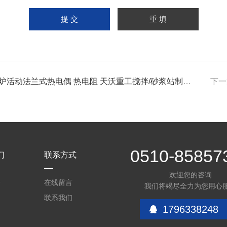
炉活动法兰式热电偶 热电阻 天沃重工搅拌/砂浆站制砂线配件
下一
0510-85857
们
联系方式
欢迎您的咨询
介
在线留言
我们将竭尽全力为您用心
联系我们
1796338248