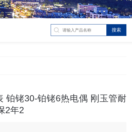
 铂铑30-铂铑6热电偶 刚玉管耐
保2年2