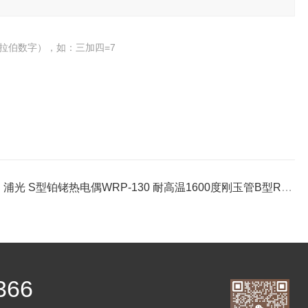
拉伯数字），如：三加四=7
：
浦光 S型铂铑热电偶WRP-130 耐高温1600度刚玉管B型R型温度传感器
366