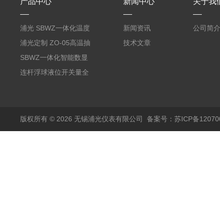
产品中心
新闻中心
关于我
浦光 SBWZ一体化温度
新闻资讯
公司简
变送器传感器 防爆热电
浦光定制 ZO-05高温抽
技术文章
阻PT100 数显远传4-
气式氧化锆分析仪 防爆
SBWZ一体化智能数显
20mA2
耐腐蚀检测仪
温度变送器传感器防爆
连杆浮球液位开关量全
热电阻温度计4-20mA
自动干簧管水位传感器
输出
模拟量报警压力UQK
版权所有 © 2026 无锡浦光仪表有限公司
备案号：苏ICP备120700