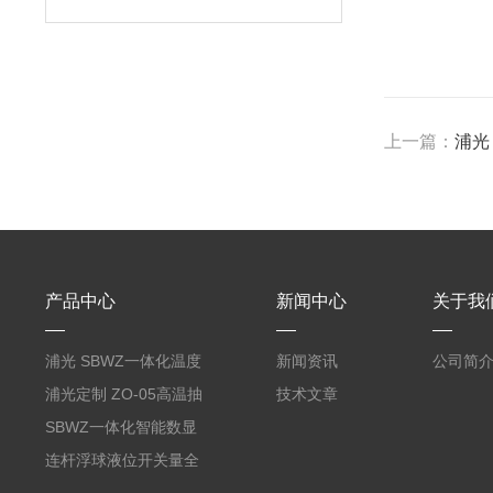
上一篇：
浦光
产品中心
新闻中心
关于我
浦光 SBWZ一体化温度
新闻资讯
公司简
变送器传感器 防爆热电
浦光定制 ZO-05高温抽
技术文章
阻PT100 数显远传4-
气式氧化锆分析仪 防爆
SBWZ一体化智能数显
20mA2
耐腐蚀检测仪
温度变送器传感器防爆
连杆浮球液位开关量全