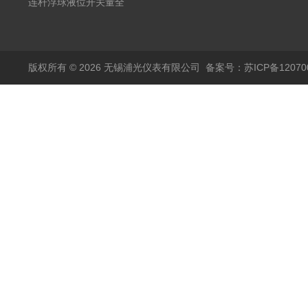
20mA2
耐腐蚀检测仪
温度变送器传感器防爆
连杆浮球液位开关量全
热电阻温度计4-20mA
自动干簧管水位传感器
输出
模拟量报警压力UQK
版权所有 © 2026 无锡浦光仪表有限公司
备案号：苏ICP备120700