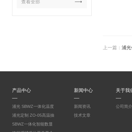
查看全部
上一篇：
浦光仪
产品中心
新闻中心
关于我
浦光 SBWZ一体化温度
新闻资讯
公司简
变送器传感器 防爆热电
浦光定制 ZO-05高温抽
技术文章
阻PT100 数显远传4-
气式氧化锆分析仪 防爆
SBWZ一体化智能数显