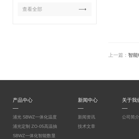
查看全部
上一篇：
智能
产品中心
新闻中心
关于我
浦光 SBWZ一体化温度
新闻资讯
公司简
变送器传感器 防爆热电
浦光定制 ZO-05高温抽
技术文章
阻PT100 数显远传4-
气式氧化锆分析仪 防爆
SBWZ一体化智能数显