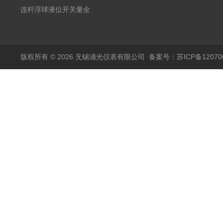
20mA2
耐腐蚀检测仪
温度变送器传感器防爆
连杆浮球液位开关量全
热电阻温度计4-20mA
自动干簧管水位传感器
输出
模拟量报警压力UQK
版权所有 © 2026 无锡浦光仪表有限公司
备案号：苏ICP备120700