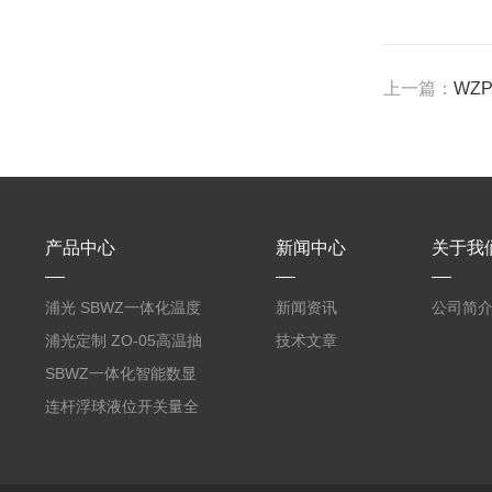
上一篇：
WZ
产品中心
新闻中心
关于我
浦光 SBWZ一体化温度
新闻资讯
公司简
变送器传感器 防爆热电
浦光定制 ZO-05高温抽
技术文章
阻PT100 数显远传4-
气式氧化锆分析仪 防爆
SBWZ一体化智能数显
20mA2
耐腐蚀检测仪
温度变送器传感器防爆
连杆浮球液位开关量全
热电阻温度计4-20mA
自动干簧管水位传感器
输出
模拟量报警压力UQK