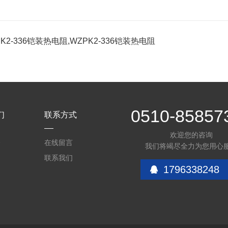
PK2-336铠装热电阻,WZPK2-336铠装热电阻
0510-85857
们
联系方式
欢迎您的咨询
介
在线留言
我们将竭尽全力为您用心
联系我们
1796338248