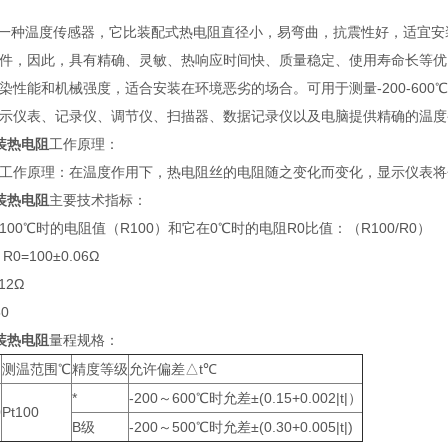
种温度传感器，它比装配式热电阻直径小，易弯曲，抗震性好，适宜安装
件，因此，具有精确、灵敏、热响应时间快、质量稳定、使用寿命长等优
染性能和机械强度，适合安装在环境恶劣的场合。可用于测量-200-60
示仪表、记录仪、调节仪、扫描器、数据记录仪以及电脑提供精确的温度
铠装热电阻
工作原理：
作原理：在温度作用下，热电阻丝的电阻随之变化而变化，显示仪表将
铠装热电阻
主要技术指标：
00℃时的电阻值（R100）和它在0℃时的电阻R0比值：（R100/R0）
R0=100±0.06Ω
12Ω
50
铠装热电阻
量程规格：
测温范围℃
精度等级
允许偏差△t℃
*
-200～600℃时允差±(0.15+0.002|t|）
0
Pt100
B级
-200～500℃时允差±(0.30+0.005|t|)