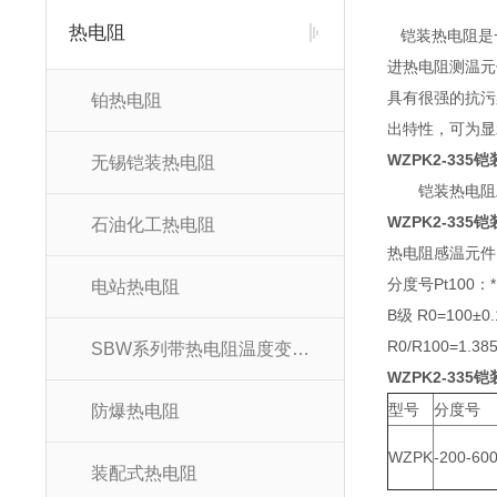
热电阻
铠装热电阻是一
进热电阻测温元
具有很强的抗污
铂热电阻
出特性，可为显
WZPK2-335
无锡铠装热电阻
铠装热电阻工
WZPK2-335
石油化工热电阻
热电阻感温元件1
分度号Pt100：* 
电站热电阻
B级 R0=100±0.
R0/R100=1.38
SBW系列带热电阻温度变送器
WZPK2-335
型号
分度号
防爆热电阻
WZPK
-200-60
装配式热电阻