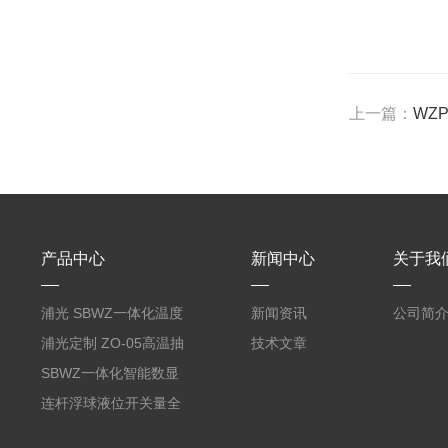
上一篇：
WZ
产品中心
新闻中心
关于我
浦光 SBWZ一体化温度
新闻资讯
公司简
变送器传感器 防爆热电
浦光定制 ZO-05高温抽
技术文章
阻PT100 数显远传4-
气式氧化锆分析仪 防爆
SBWZ一体化智能数显
20mA2
耐腐蚀检测仪
温度变送器传感器防爆
连杆浮球液位开关量全
热电阻温度计4-20mA
自动干簧管水位传感器