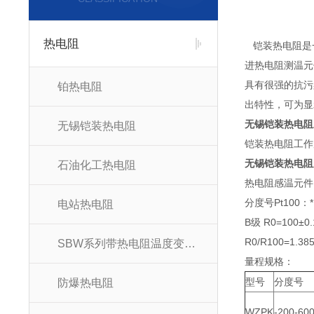
热电阻
铠装热电阻是一
进热电阻测温元
具有很强的抗污
铂热电阻
出特性，可为显
无锡铠装热电阻
无锡铠装热电阻
铠装热电阻工作
无锡铠装热电阻
石油化工热电阻
热电阻感温元件1
分度号Pt100：* 
电站热电阻
B级 R0=100±0.
R0/R100=1.38
SBW系列带热电阻温度变送器
量程规格：
型号
分度号
防爆热电阻
WZPK
-200-60