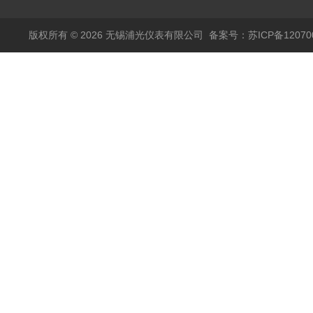
输出
模拟量报警压力UQK
版权所有 © 2026 无锡浦光仪表有限公司
备案号：苏ICP备120700