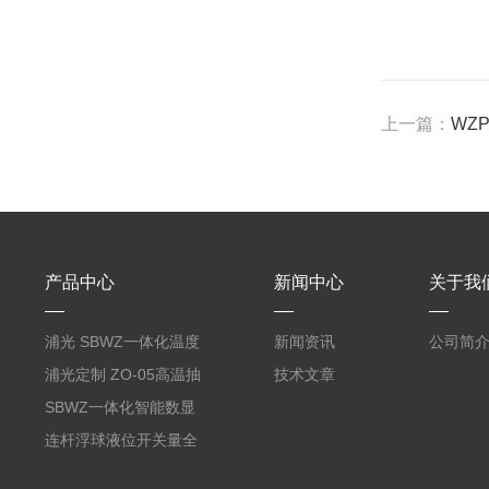
上一篇：
WZ
产品中心
新闻中心
关于我
浦光 SBWZ一体化温度
新闻资讯
公司简
变送器传感器 防爆热电
浦光定制 ZO-05高温抽
技术文章
阻PT100 数显远传4-
气式氧化锆分析仪 防爆
SBWZ一体化智能数显
20mA2
耐腐蚀检测仪
温度变送器传感器防爆
连杆浮球液位开关量全
热电阻温度计4-20mA
自动干簧管水位传感器