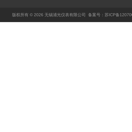
输出
模拟量报警压力UQK
版权所有 © 2026 无锡浦光仪表有限公司
备案号：苏ICP备120700