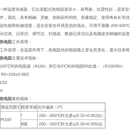
种温度传感器，它比装配式热电阻直径小，易弯曲，抗震性好，适宜安装
件，因此，具有精确、灵敏、热响应时间快、质量稳定、使用寿命长等优
染性能和机械强度，适合安装在环境恶劣的场合。可用于测量-200-60
示仪表、记录仪、调节仪、扫描器、数据记录仪以及电脑提供精确的温度
装热电阻
工作原理：
作原理：在温度作用下，热电阻丝的电阻随之变化而变化，显示仪表将
装热电阻
主要技术指标：
00℃时的电阻值（R100）和它在0℃时的电阻R0比值：（R100/R0）
R0=100±0.06Ω
12Ω
50
装热电阻
量程规格：
测温范围℃
精度等级
允许偏差△t℃
*
-200～600℃时允差±(0.15+0.002|t|）
0
Pt100
B级
-200～500℃时允差±(0.30+0.005|t|)