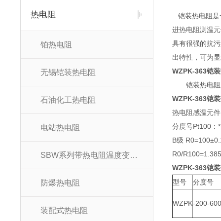
热电阻
铠装热电阻是一
进热电阻测温元
具有很强的抗污
铂热电阻
出特性，可为显
WZPK-363铠
无锡铠装热电阻
铠装热电阻工
WZPK-363铠
石油化工热电阻
热电阻感温元件1
分度号Pt100：* 
电站热电阻
B级 R0=100±0.
R0/R100=1.38
SBW系列带热电阻温度变送器
WZPK-363铠
型号
分度号
防爆热电阻
WZPK
-200-60
装配式热电阻