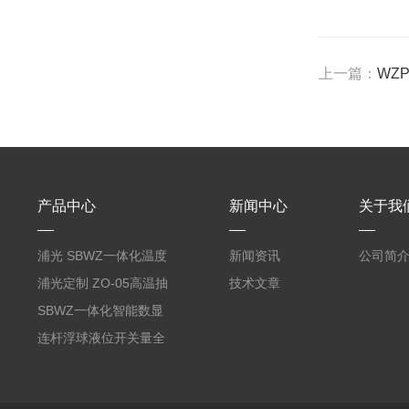
上一篇：
WZ
产品中心
新闻中心
关于我
浦光 SBWZ一体化温度
新闻资讯
公司简
变送器传感器 防爆热电
浦光定制 ZO-05高温抽
技术文章
阻PT100 数显远传4-
气式氧化锆分析仪 防爆
SBWZ一体化智能数显
20mA2
耐腐蚀检测仪
温度变送器传感器防爆
连杆浮球液位开关量全
热电阻温度计4-20mA
自动干簧管水位传感器
输出
模拟量报警压力UQK