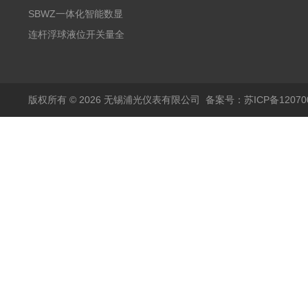
阻PT100 数显远传4-
气式氧化锆分析仪 防爆
SBWZ一体化智能数显
20mA2
耐腐蚀检测仪
温度变送器传感器防爆
连杆浮球液位开关量全
热电阻温度计4-20mA
自动干簧管水位传感器
输出
模拟量报警压力UQK
版权所有 © 2026 无锡浦光仪表有限公司
备案号：苏ICP备120700