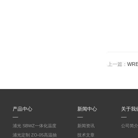
上一篇：
WR
产品中心
新闻中心
关于我
浦光 SBWZ一体化温度
新闻资讯
公司简
变送器传感器 防爆热电
浦光定制 ZO-05高温抽
技术文章