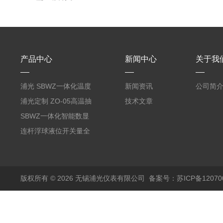
产品中心
新闻中心
关于我
浦光 SBWZ一体化温度
新闻资讯
公司简
变送器传感器 防爆热电
浦光定制 ZO-05高温抽
技术文章
阻PT100 数显远传4-
气式氧化锆分析仪 防爆
SBWZ一体化智能数显
20mA2
耐腐蚀检测仪
温度变送器传感器防爆
连杆浮球液位开关量全
热电阻温度计4-20mA
自动干簧管水位传感器
输出
模拟量报警压力UQK
版权所有 © 2026 无锡浦光仪表有限公司
备案号：苏ICP备120700