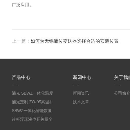
广泛应用。
上一篇：
如何为无锡液位变送器选择合适的安装位置
产品中心
新闻中心
关于我
浦光 SBWZ一体化温度
新闻资讯
公司简
变送器传感器 防爆热电
浦光定制 ZO-05高温抽
技术文章
阻PT100 数显远传4-
气式氧化锆分析仪 防爆
SBWZ一体化智能数显
20mA2
耐腐蚀检测仪
温度变送器传感器防爆
连杆浮球液位开关量全
热电阻温度计4-20mA
自动干簧管水位传感器