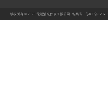
输出
模拟量报警压力UQK
版权所有 © 2026 无锡浦光仪表有限公司
备案号：苏ICP备120700